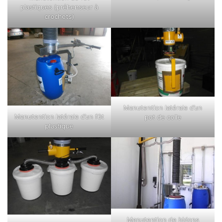
plastiques (préhenseur à
crochets)
Manutention latérale d’un
Manutention latérale d’un fût
pot de colle
plastique
Manutention de bidons