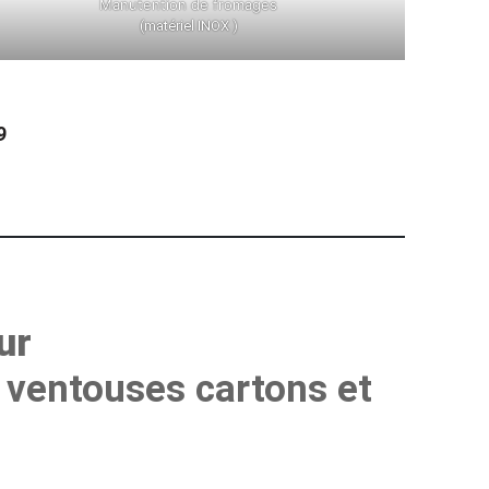
Manutention de fromages
(matériel INOX )
9
ur
 ventouses cartons et