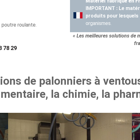
Matériel fabriqué en 
IMPORTANT : Le matérie
produits pour lesquels
organismes.
 poutre roulante.
« Les meilleures solutions de
fr
3 78 29
tions de palonniers à ventou
imentaire, la chimie, la phar