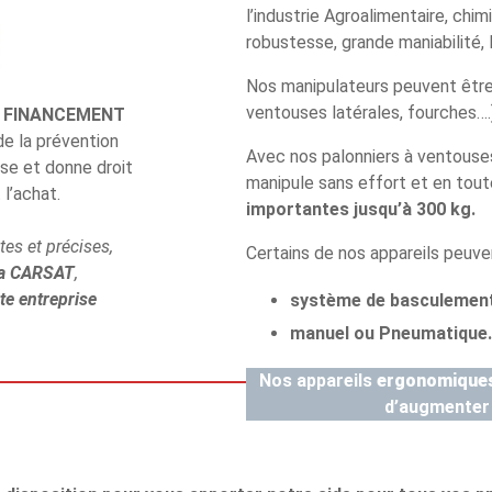
l’industrie Agroalimentaire, chim
robustesse, grande maniabilité,
Nos manipulateurs peuvent être
ventouses latérales, fourches….)
U FINANCEMENT
de la prévention
Avec nos palonniers à ventouses
ise et donne droit
manipule sans effort et en tou
l’achat.
importantes jusqu’à 300 kg.
es et précises,
Certains de nos appareils peuve
 la CARSAT
,
te entreprise
système de basculement
manuel ou Pneumatique.
Nos appareils
ergonomique
d’augmenter l