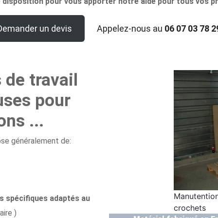
isposition pour vous apporter notre aide pour tous vos p
Demander un devis
Appelez-nous au
06 07 03 78 2
de travail
uses pour
ons ...
se généralement de:
Manutention
 spécifiques adaptés au
crochets
ire )