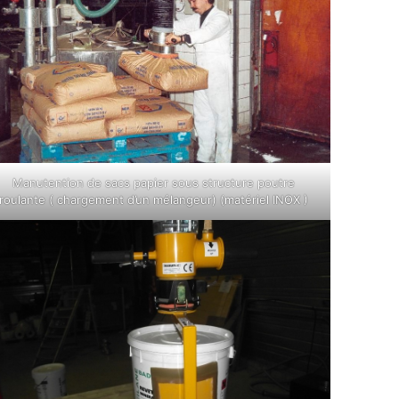
Manutention de sacs papier sous structure poutre
roulante ( chargement d’un mélangeur) (matériel INOX )