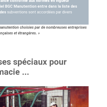
France conforme aux normes en vigueur
l BGC Manutention entre dans la liste des
 des
subventions sont accordées par divers
 manutention choisies par de nombreuses entreprises
ançaises et étrangères. »
ses spéciaux pour
macie ...