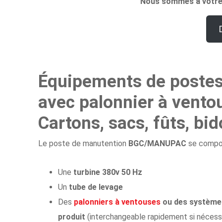
Nous sommes à votre d
Équipements de postes 
avec palonnier à vento
Cartons, sacs, fûts, bid
Le poste de manutention
BGC/MANUPAC
se compo
Une
turbine 380v 50 Hz
Un
tube de levage
Des
palonniers à ventouses
ou des systèmes
produit
(interchangeable rapidement si nécessa