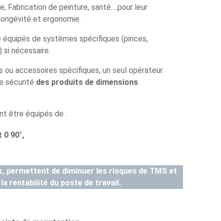
ie, Fabrication de peinture, santé….pour leur
 longévité et ergonomie.
 équipés de systèmes spécifiques (pinces,
 si nécessaire.
 ou accessoires spécifiques, un seul opérateur
te sécurité
des produits de dimensions
nt être équipés de :
 0 90°,
s
, permettent de diminuer les risques de TMS et
a rentabilité du poste de travail.